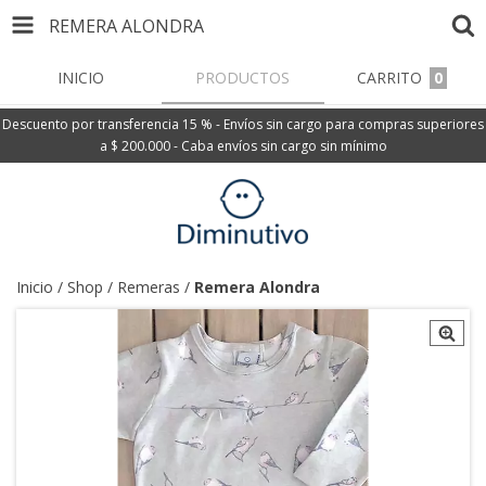
REMERA ALONDRA
INICIO
PRODUCTOS
CARRITO
0
Descuento por transferencia 15 % - Envíos sin cargo para compras superiores
a $ 200.000 - Caba envíos sin cargo sin mínimo
Inicio
/
Shop
/
Remeras
/
Remera Alondra