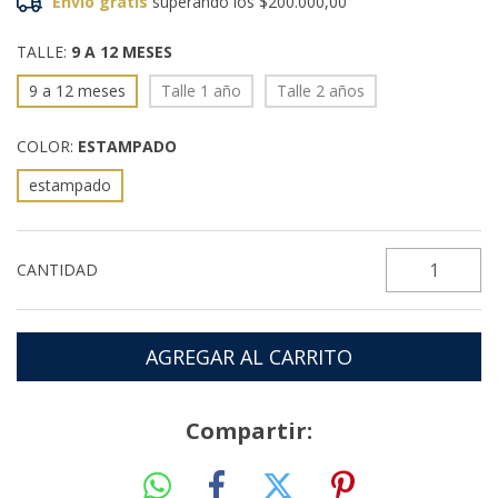
Envío gratis
superando los
$200.000,00
TALLE:
9 A 12 MESES
9 a 12 meses
Talle 1 año
Talle 2 años
COLOR:
ESTAMPADO
estampado
CANTIDAD
Compartir: