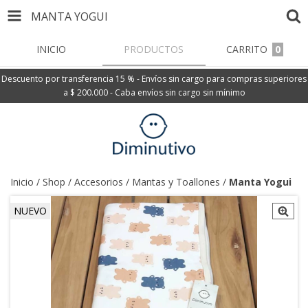
MANTA YOGUI
INICIO
PRODUCTOS
CARRITO
0
Descuento por transferencia 15 % - Envíos sin cargo para compras superiores
a $ 200.000 - Caba envíos sin cargo sin mínimo
Inicio
/
Shop
/
Accesorios
/
Mantas y Toallones
/
Manta Yogui
NUEVO