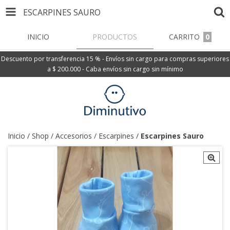
ESCARPINES SAURO
INICIO
PRODUCTOS
CARRITO
0
Descuento por transferencia 15 % - Envíos sin cargo para compras superiores
a $ 200.000 - Caba envíos sin cargo sin mínimo
Inicio
/
Shop
/
Accesorios
/
Escarpines
/
Escarpines Sauro